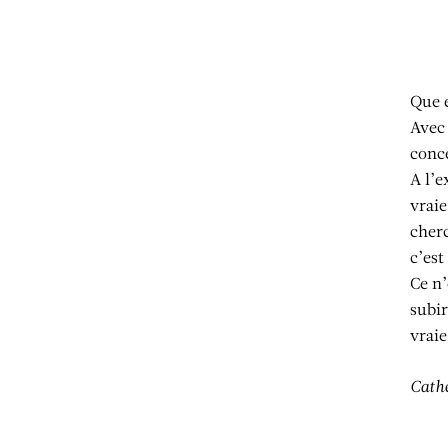
Aller au contenu
Aller à la recherche
Aller au menu
Que e
Avec 
conc
A l’e
vraie
cherc
c’est
Ce n’
subir
vraie
Cathe