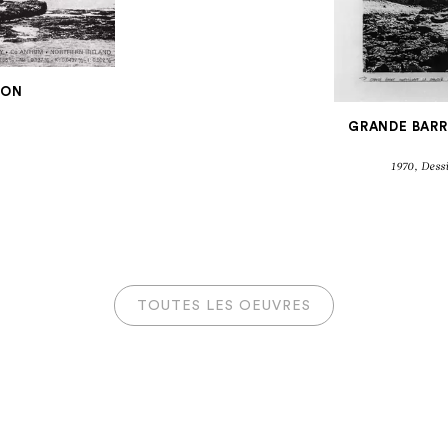
ION
GRANDE BARR
1970, Dessi
RD TITUS-C
Giant’s Causeway
TOUTES LES OEUVRES