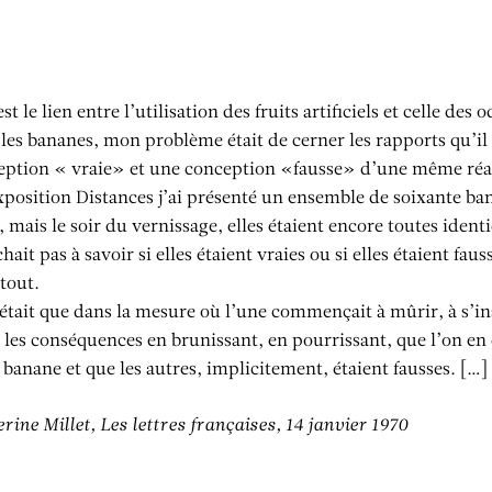
st le lien entre l’utilisation des fruits artificiels et celle des 
les bananes, mon problème était de cerner les rapports qu’il
eption « vraie» et une conception «fausse» d’une même réal
xposition Distances j’ai présenté un ensemble de soixante ba
, mais le soir du vernissage, elles étaient encore toutes iden
hait pas à savoir si elles étaient vraies ou si elles étaient faus
 tout.
était que dans la mesure où l’une commençait à mûrir, à s’in
 les conséquences en brunissant, en pourrissant, que l’on en 
 banane et que les autres, implicitement, étaient fausses. […]
rine Millet, Les lettres françaises, 14 janvier 1970