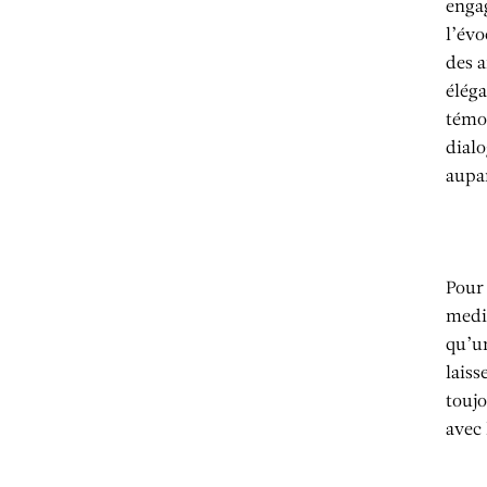
engag
l’évo
des a
élég
témoi
dialo
aupa
Pour 
mediu
qu’un
laiss
toujo
avec 