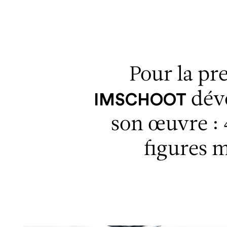
Aller au contenu
Aller à la recherche
Aller au menu
Pour la pr
dévo
IMSCHOOT
son œuvre :
figures m