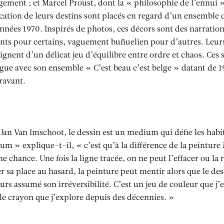
ement ; et Marcel Proust, dont la « philosophie de l’ennui » 
cation de leurs destins sont placés en regard d’un ensemble 
nnées 1970. Inspirés de photos, ces décors sont des narrations
ants pour certains, vaguement buñuelien pour d’autres. Leu
gnent d’un délicat jeu d’équilibre entre ordre et chaos. Ces 
gue avec son ensemble « C’est beau c’est belge » datant de 1
ravant.
Jan Van Imschoot, le dessin est un medium qui défie les habi
m » explique-t-il, « c’est qu’à la différence de la peinture à 
e chance. Une fois la ligne tracée, on ne peut l’effacer ou la 
er sa place au hasard, la peinture peut mentir alors que le dess
urs assumé son irréversibilité. C’est un jeu de couleur que j’
le crayon que j’explore depuis des décennies. »