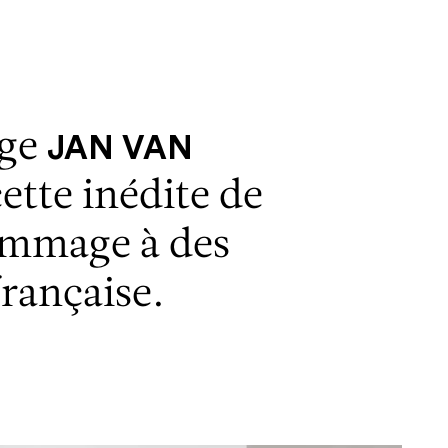
Men
lge
JAN VAN
ette inédite de
ommage à des
française.