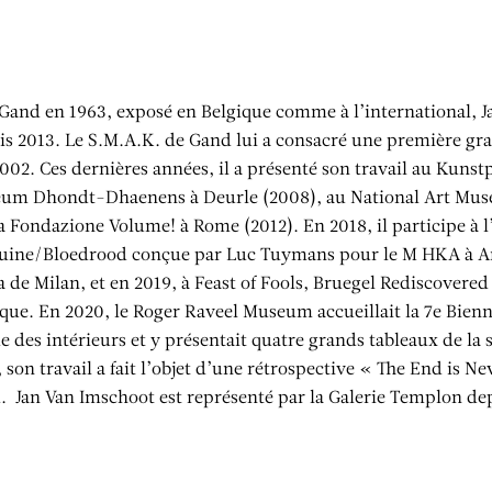
Gand en 1963, exposé en Belgique comme à l’international, J
is 2013. Le S.M.A.K. de Gand lui a consacré une première gr
002. Ces dernières années, il a présenté son travail au Kunst
um Dhondt-Dhaenens à Deurle (2008), au National Art Museu
la Fondazione Volume! à Rome (2012). En 2018, il participe à l
uine/Bloedrood conçue par Luc Tuymans pour le M HKA à An
 de Milan, et en 2019, à Feast of Fools, Bruegel Rediscovere
que. En 2020, le Roger Raveel Museum accueillait la 7e Bienn
 des intérieurs et y présentait quatre grands tableaux de la sé
 son travail a fait l’objet d’une rétrospective « The End is N
. Jan Van Imschoot est représenté par la Galerie Templon de