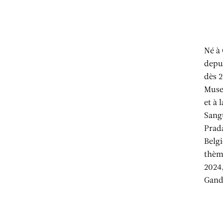
Né à 
depu
dès 2
Muse
et à 
Sang
Prada
Belgi
thème
2024,
Gand