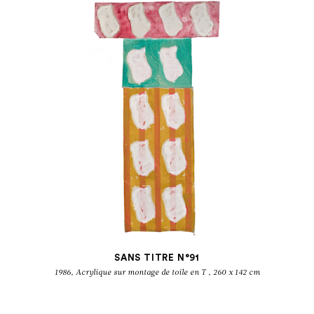
SANS TITRE N°91
1986, Acrylique sur montage de toile en T , 260 x 142 cm