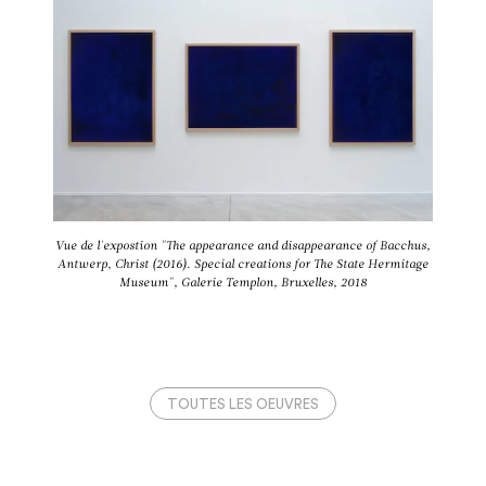
JAN FABRE
The appearance and disappearance
Vue de l'expostion "The appearance and disappearance of Bacchus,
of Bacchus, Antwerp, Christ (2016).
Antwerp, Christ (2016). Special creations for The State Hermitage
Museum", Galerie Templon, Bruxelles, 2018
Special creations for The State
Hermitage Museum
TOUTES LES OEUVRES