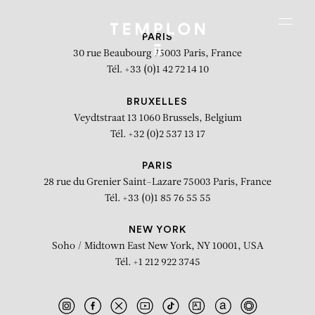
Aller au contenu
Aller à la recherche
Aller au menu
Menu
PARIS
30 rue Beaubourg
75003 Paris, France
Tél. +33 (0)1 42 72 14 10
BRUXELLES
Veydtstraat 13
1060 Brussels, Belgium
Tél. +32 (0)2 537 13 17
PARIS
28 rue du Grenier Saint-Lazare
75003 Paris, France
Tél. +33 (0)1 85 76 55 55
NEW YORK
Soho / Midtown East
New York, NY 10001, USA
Tél. +1 212 922 3745
Art Paris Art Fair