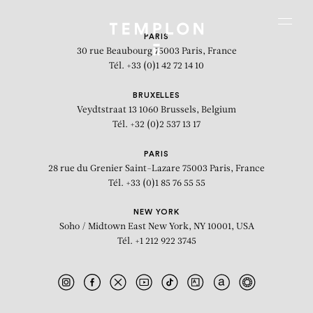
Aller au contenu
Aller à la recherche
Aller au menu
Menu
PARIS
30 rue Beaubourg
75003 Paris, France
Tél. +33 (0)1 42 72 14 10
BRUXELLES
Veydtstraat 13
1060 Brussels, Belgium
Tél. +32 (0)2 537 13 17
PARIS
28 rue du Grenier Saint-Lazare
75003 Paris, France
Tél. +33 (0)1 85 76 55 55
NEW YORK
Soho / Midtown East
New York, NY 10001, USA
Tél. +1 212 922 3745
FIAC