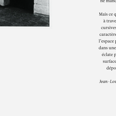
ne manq
Mais ce q
à trav
cursive
caractèr
l’espace 
dans une 
éclate 
surface
dépo
Jean-Lou