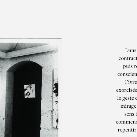
Dans 
contract
puis r
conscien
l’ivr
exorcisée
le geste
mirage 
sens 
commence
repentir