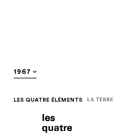
Aller au contenu
Aller à la recherche
Aller au menu
Histoire
1967
LES QUATRE ÉLÉMENTS
LA TERRE