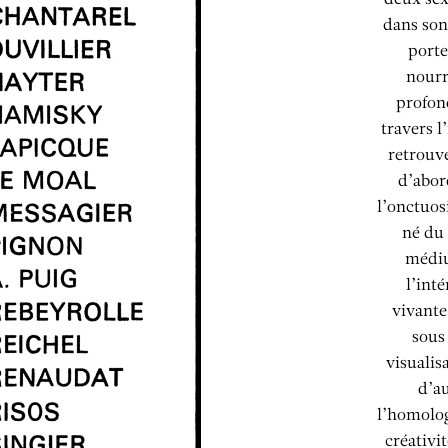
dans son
porte
nourr
profond
travers l
retrouve
d’abor
l’onctuosi
né du 
médiu
l’int
vivante
sous
visualis
d’a
l’homolog
créativi