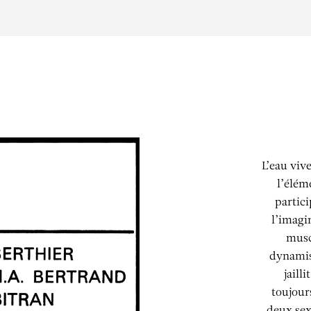
L’eau viv
l’élém
partici
l’imagi
musc
dynamis
jaill
toujours
deux sex