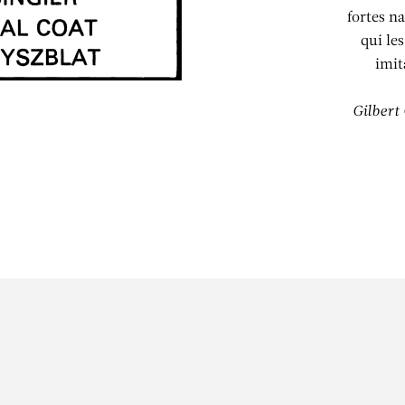
fortes n
qui les
imit
Gilbert 