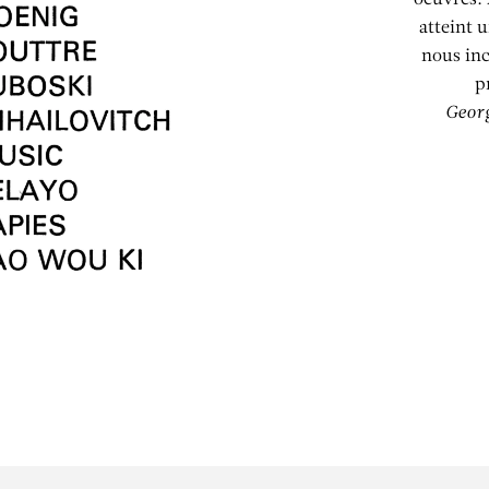
oeuvres. 
atteint 
nous inc
p
Georg