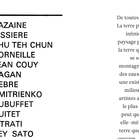
De toutes 
La terre 
infin
paysage 
la terre 
se s
montagne
des eaux
une exis
milieu
artistes
le plus
peut qua
elle-mêm
terre qu