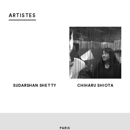
Aller au contenu
Aller à la recherche
Aller au menu
Menu
ARTISTES
SUDARSHAN SHETTY
CHIHARU SHIOTA
GROUP SHOW
PARIS