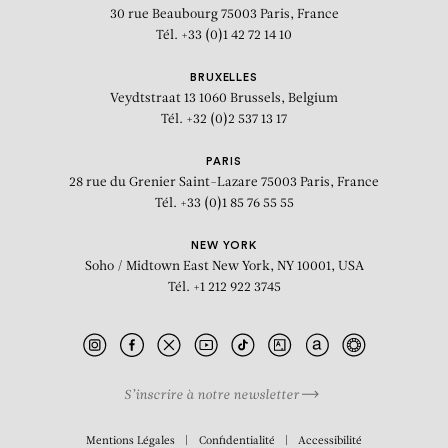
30 rue Beaubourg
75003 Paris, France
20ème Biennale de Sydney
Tél. +33 (0)1 42 72 14 10
BRUXELLES
Veydtstraat 13
1060 Brussels, Belgium
Tél. +32 (0)2 537 13 17
PARIS
28 rue du Grenier Saint-Lazare
75003 Paris, France
Tél. +33 (0)1 85 76 55 55
NEW YORK
Soho / Midtown East
New York, NY 10001, USA
Tél. +1 212 922 3745
S’inscrire à notre newsletter
BIOGRAPHIE
Mentions Légales
Confidentialité
Accessibilité