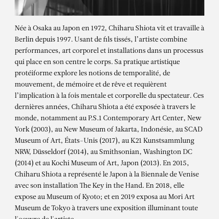
Née à Osaka au Japon en 1972, Chiharu Shiota vit et travaille à
Berlin depuis 1997. Usant de fils tissés, l’artiste combine
performances, art corporel et installations dans un processus
qui place en son centre le corps. Sa pratique artistique
protéiforme explore les notions de temporalité, de
mouvement, de mémoire et de rêve et requièrent
l’implication à la fois mentale et corporelle du spectateur. Ces
dernières années, Chiharu Shiota a été exposée à travers le
monde, notamment au P.S.1 Contemporary Art Center, New
York (2003), au New Museum of Jakarta, Indonésie, au SCAD
Museum of Art, États-Unis (2017), au K21 Kunstsammlung
CHIHARU SHIOTA
NRW, Düsseldorf (2014), au Smithsonian, Washington DC
(2014) et au Kochi Museum of Art, Japon (2013). En 2015,
Chiharu Shiota « Memory of
Chiharu Shiota a représenté le Japon à la Biennale de Venise
Water » – oeuvre permanente
avec son installation The Key in the Hand. En 2018, elle
expose au Museum of Kyoto; et en 2019 exposa au Mori Art
Museum de Tokyo à travers une exposition illuminant toute