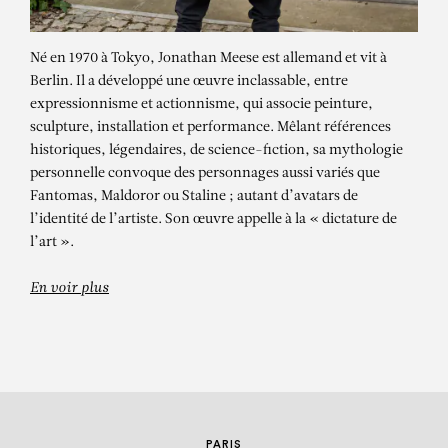
Né en 1970 à Tokyo, Jonathan Meese est allemand et vit à
Berlin. Il a développé une œuvre inclassable, entre
expressionnisme et actionnisme, qui associe peinture,
sculpture, installation et performance. Mêlant références
historiques, légendaires, de science-fiction, sa mythologie
personnelle convoque des personnages aussi variés que
JONATHAN MEESE
Fantomas, Maldoror ou Staline ; autant d’avatars de
l’identité de l’artiste. Son œuvre appelle à la « dictature de
Dr. Merlin de Large (Marquis Zed de
l’art ».
Baby-Excalibur) – exposition
personnelle
En voir plus
PARIS