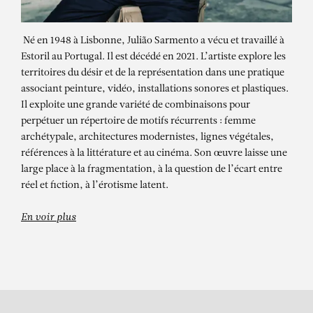
Né en 1948 à Lisbonne, Julião Sarmento a vécu et travaillé à
Estoril au Portugal. Il est décédé en 2021. L’artiste explore les
territoires du désir et de la représentation dans une pratique
associant peinture, vidéo, installations sonores et plastiques.
Il exploite une grande variété de combinaisons pour
perpétuer un répertoire de motifs récurrents : femme
JULIÃO SARMENTO
archétypale, architectures modernistes, lignes végétales,
références à la littérature et au cinéma. Son œuvre laisse une
ESTUDOS DE LUZ – INDÍCIOS,
large place à la fragmentation, à la question de l’écart entre
REFLEXOS E SOMBRAS NA
réel et fiction, à l’érotisme latent.
COLEÇÃO DE SERRALVES –
Exposition de groupe
En voir plus