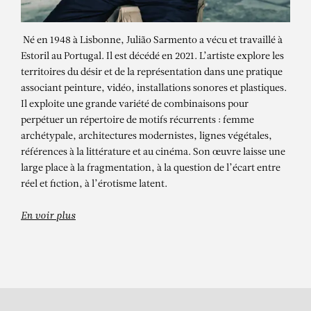
Né en 1948 à Lisbonne, Julião Sarmento a vécu et travaillé à
Estoril au Portugal. Il est décédé en 2021. L’artiste explore les
territoires du désir et de la représentation dans une pratique
associant peinture, vidéo, installations sonores et plastiques.
Il exploite une grande variété de combinaisons pour
perpétuer un répertoire de motifs récurrents : femme
archétypale, architectures modernistes, lignes végétales,
JULIÃO SARMENTO
références à la littérature et au cinéma. Son œuvre laisse une
large place à la fragmentation, à la question de l’écart entre
EXPOSITION PERSONNELLE –
réel et fiction, à l’érotisme latent.
Abstracto, Branco, Tóxico e Volátil
En voir plus