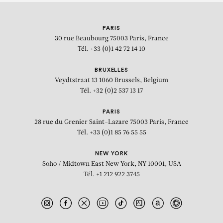
Kehinde Wiley a reçu la Médaille du
PARIS
Département d’Etat américain des
30 rue Beaubourg
75003 Paris, France
Arts
Tél. +33 (0)1 42 72 14 10
BRUXELLES
Veydtstraat 13
1060 Brussels, Belgium
Tél. +32 (0)2 537 13 17
PARIS
28 rue du Grenier Saint-Lazare
75003 Paris, France
Tél. +33 (0)1 85 76 55 55
NEW YORK
Soho / Midtown East
New York, NY 10001, USA
Tél. +1 212 922 3745