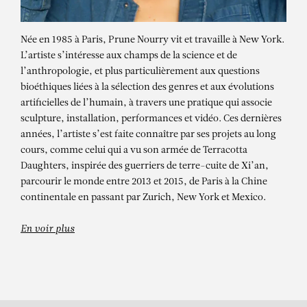
Née en 1985 à Paris, Prune Nourry vit et travaille à New York.
L’artiste s’intéresse aux champs de la science et de
l’anthropologie, et plus particulièrement aux questions
bioéthiques liées à la sélection des genres et aux évolutions
artificielles de l’humain, à travers une pratique qui associe
sculpture, installation, performances et vidéo. Ces dernières
années, l’artiste s’est faite connaître par ses projets au long
cours, comme celui qui a vu son armée de Terracotta
PRUNE NOURRY
Daughters, inspirée des guerriers de terre-cuite de Xi’an,
La destruction n’est pas une fin en
parcourir le monde entre 2013 et 2015, de Paris à la Chine
continentale en passant par Zurich, New York et Mexico.
soi – exposition personnelle
En voir plus