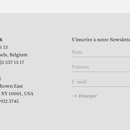
S’inscrire à notre Newslett
S
t 13
sels, Belgium
)2 537 13 17
K
dtown East
 NY 10001, USA
Envoyer
2 922 3745