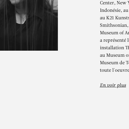
Center, New 
Indonésie, au
au K21 Kunst
Smithsonian,
Museum of Art
a représenté l
installation 
au Museum of 
HIHARU SHIO
Museum de To
toute l'oeuvre
Lost Words
En voir plus