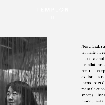
Née à Osaka a
travaille à Be
l’artiste com
installations
centre le cor
explore les n
mémoire et de 
mentale et co
années, Chiha
monde, notam