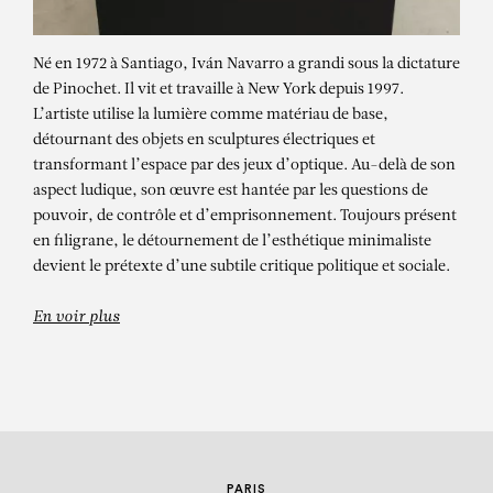
Né en 1972 à Santiago, Iván Navarro a grandi sous la dictature
de Pinochet. Il vit et travaille à New York depuis 1997.
L’artiste utilise la lumière comme matériau de base,
détournant des objets en sculptures électriques et
transformant l’espace par des jeux d’optique. Au-delà de son
aspect ludique, son œuvre est hantée par les questions de
pouvoir, de contrôle et d’emprisonnement. Toujours présent
IVÁN NAVARRO
en filigrane, le détournement de l’esthétique minimaliste
Mouvement et Lumière(Exposition
devient le prétexte d’une subtile critique politique et sociale.
de groupe)
En voir plus
PARIS