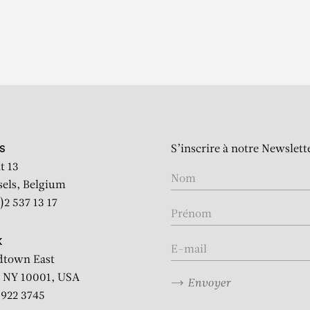
S’inscrire à notre Newslett
S
t 13
sels, Belgium
)2 537 13 17
K
dtown East
 NY 10001, USA
Envoyer
2 922 3745