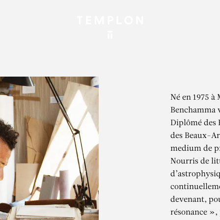
Né en 1975 à
Benchamma vit
Diplômé des B
des Beaux-Art
medium de pr
Nourris de lit
d’astrophysiq
continuelleme
devenant, pou
résonance », 