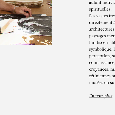
autant indivi
spirituelles.
Ses vastes fr
directement à
architectures
paysages ment
l’indiscernabl
symbolique. Ré
perception, s
connaissance,
KADER BEN
croyances, ma
rétiniennes o
musées ou sur
 Fossile – exposition perso
En voir plus