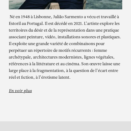
Né en 1948 à Lisbonne, Julião Sarmento a vécu et travaillé à
Estoril au Portugal. Il est décédé en 2021. L’artiste explore les
territoires du désir et de la représentation dans une pratique
associant peinture, vidéo, installations sonores et plastiques.
Il exploite une grande variété de combinaisons pour
perpétuer un répertoire de motifs récurrents : femme
JULIÃO SARMENTO
archétypale, architectures modernistes, lignes végétales,
références à la littérature et au cinéma. Son œuvre laisse une
RED LIGHT: SEXUALIDADE E
large place à la fragmentation, à la question de l’écart entre
REPRESENTAÇÃO NA COLEÇÃO
réel et fiction, à l’érotisme latent.
NORLINDA E JOSÉ LIMA –
Exposition de groupe
En voir plus