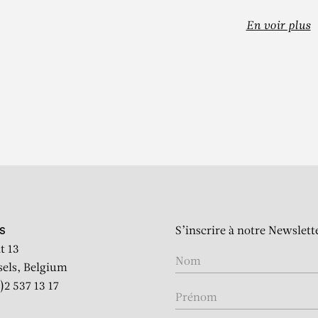
En voir plus
EHINDE WIL
Rumors of War – Art publi
S’inscrire à notre Newslett
S
t 13
sels, Belgium
)2 537 13 17