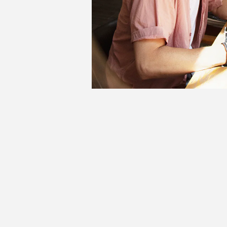
ABDEL
Sym