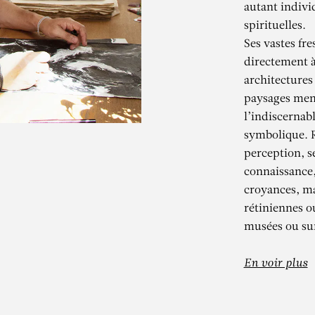
autant indivi
spirituelles.
Ses vastes fr
directement à
architectures
paysages ment
l’indiscernabl
symbolique. Ré
perception, s
connaissance,
KADER BEN
croyances, ma
rétiniennes o
musées ou sur
étries et Soupirs – Installa
En voir plus