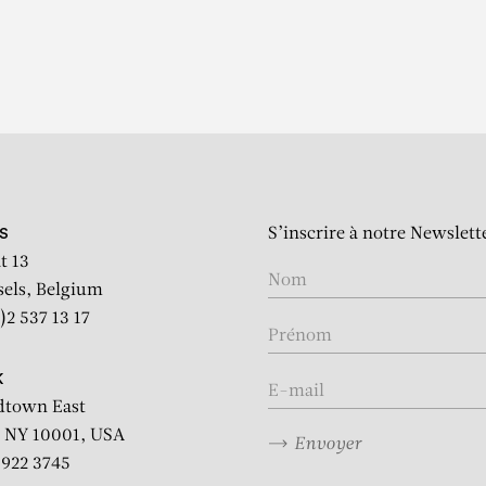
S’inscrire à notre Newslett
S
t 13
sels, Belgium
)2 537 13 17
K
dtown East
 NY 10001, USA
Envoyer
2 922 3745