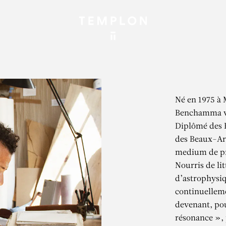
Né en 1975 à
Benchamma vit
Diplômé des B
des Beaux-Art
medium de pr
Nourris de lit
d’astrophysiq
continuelleme
devenant, pou
résonance », 