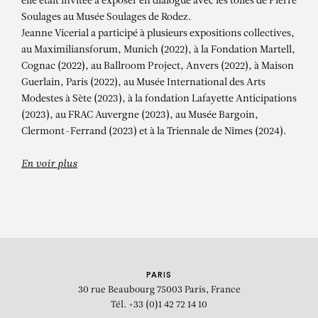
Trâmes
elle était invitée à exposer en dialogue avec les toiles de Pierre
Soulages au Musée Soulages de Rodez.
Jeanne Vicerial a participé à plusieurs expositions collectives,
au Maximiliansforum, Munich (2022), à la Fondation Martell,
Cognac (2022), au Ballroom Project, Anvers (2022), à Maison
Guerlain, Paris (2022), au Musée International des Arts
Modestes à Sète (2023), à la fondation Lafayette Anticipations
(2023), au FRAC Auvergne (2023), au Musée Bargoin,
Clermont-Ferrand (2023) et à la Triennale de Nîmes (2024).
En voir plus
PARIS
30 rue Beaubourg
75003 Paris, France
Tél. +33 (0)1 42 72 14 10