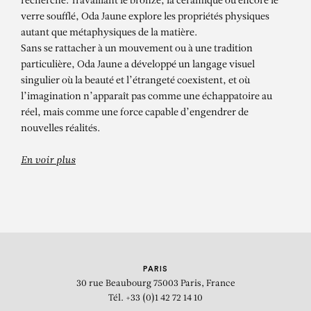
Blue Skies
recherche. Travaillant le bronze, la céramique ou encore le
verre soufflé, Oda Jaune explore les propriétés physiques
autant que métaphysiques de la matière.
Sans se rattacher à un mouvement ou à une tradition
particulière, Oda Jaune a développé un langage visuel
singulier où la beauté et l’étrangeté coexistent, et où
l’imagination n’apparaît pas comme une échappatoire au
réel, mais comme une force capable d’engendrer de
nouvelles réalités.
En voir plus
PARIS
30 rue Beaubourg
75003 Paris, France
Tél. +33 (0)1 42 72 14 10