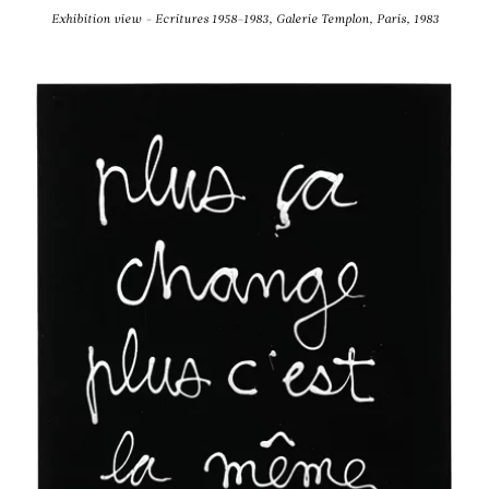
Exhibition view - Ecritures 1958-1983, Galerie Templon, Paris, 1983