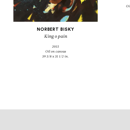
Oi
NORBERT BISKY
King o pain
2015
Oil on canvas
39 3/8 x 31 1/2 in.