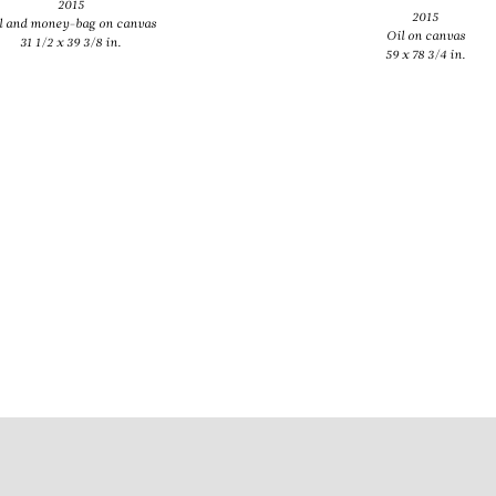
2015
2015
l and money-bag on canvas
Oil on canvas
31 1/2 x 39 3/8 in.
59 x 78 3/4 in.