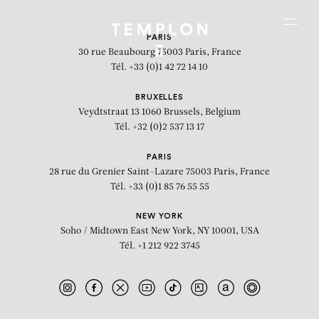
Aller au contenu
Aller à la recherche
Aller au menu
Menu
PARIS
30 rue Beaubourg
75003 Paris, France
Tél. +33 (0)1 42 72 14 10
BRUXELLES
Veydtstraat 13
1060 Brussels, Belgium
Tél. +32 (0)2 537 13 17
PARIS
28 rue du Grenier Saint-Lazare
75003 Paris, France
Tél. +33 (0)1 85 76 55 55
NEW YORK
Soho / Midtown East
New York, NY 10001, USA
Tél. +1 212 922 3745