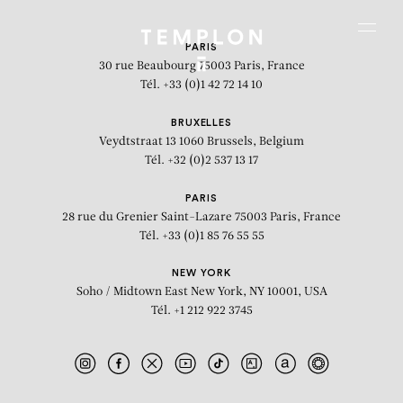
Aller au contenu
Aller à la recherche
Aller au menu
Menu
PARIS
30 rue Beaubourg
75003 Paris, France
Tél. +33 (0)1 42 72 14 10
BRUXELLES
Veydtstraat 13
1060 Brussels, Belgium
Tél. +32 (0)2 537 13 17
PARIS
28 rue du Grenier Saint-Lazare
75003 Paris, France
Tél. +33 (0)1 85 76 55 55
NEW YORK
Soho / Midtown East
New York, NY 10001, USA
Tél. +1 212 922 3745