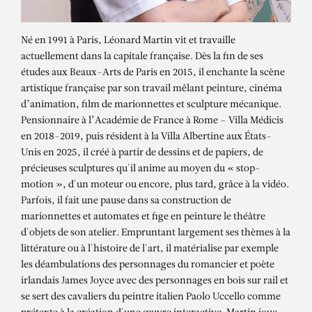
Né en 1991 à Paris, Léonard Martin vit et travaille
actuellement dans la capitale française. Dès la fin de ses
études aux Beaux-Arts de Paris en 2015, il enchante la scène
artistique française par son travail mêlant peinture, cinéma
d’animation, film de marionnettes et sculpture mécanique.
Pensionnaire à l’Académie de France à Rome – Villa Médicis
en 2018-2019, puis résident à la Villa Albertine aux États-
Unis en 2025, il créé à partir de dessins et de papiers, de
précieuses sculptures qu'il anime au moyen du « stop-
motion », d'un moteur ou encore, plus tard, grâce à la vidéo.
Parfois, il fait une pause dans sa construction de
marionnettes et automates et fige en peinture le théâtre
d'objets de son atelier. Empruntant largement ses thèmes à la
LÉONARD MARTIN
littérature ou à l'histoire de l'art, il matérialise par exemple
les déambulations des personnages du romancier et poète
Danse Zabriskie I, 2023
irlandais James Joyce avec des personnages en bois sur rail et
se sert des cavaliers du peintre italien Paolo Uccello comme