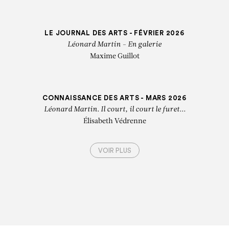
LE JOURNAL DES ARTS - FÉVRIER 2026
Léonard Martin - En galerie
Maxime Guillot
CONNAISSANCE DES ARTS - MARS 2026
Léonard Martin. Il court, il court le furet...
Élisabeth Védrenne
VOIR PLUS
LÉONARD MARTIN
 MAGAZINE - FÉVRIER 2026
SFUGE - JANVIER 2024
SFUGE - JANVIER 2026
RISIEN - JANVIER 2026
ogy in Leonard Martin's Painting at Templon
d Martin, "Chef Menteur"
Menteur. Léonard Martin
 jeunes artistes à suivre
Julie Chaizemartin
Lara Pan
CE DES ARTS - FÉVRIER 2025
NROCKS - JANVIER 2026
Leonard Martin dialogument au MuBA
Léonard Martin
AGAZINE - FÉVRIER 2026