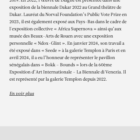
ALIOUNE DIAGNE
2019. En 2022, l’œuvre de Diagne est présentée dans une
exposition de la biennale Dakar 2022 au Grand théâtre de
DJIGUÉNÉ – Cette femme !
Dakar. Lauréat du Norval Foundation’s Public Vote Prize en
2023, il est également exposé aux Pays-Bas dans le cadre de
l'exposition collective « Africa Supernova » ainsi qu’aux
musée des Beaux-Arts de Rouen avec une exposition
personnelle « Ndox-Glint ». En janvier 2024, son travail a
été exposé dans « Seede » à la galerie Templon à Paris et en
avril 2024, il a eu l’honneur de représenter le pavillon
sénégalais dans « Bokk – Bounds » lors de la 60ème
Exposition d’Art Internationale – La Biennale di Venezia. Il
est représenté par la galerie Templon depuis 2022.
En voir plus