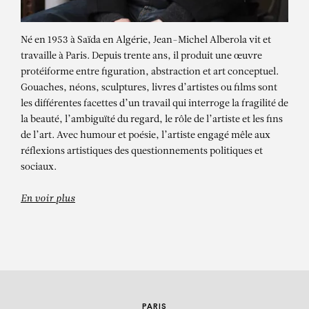
Né en 1953 à Saïda en Algérie, Jean-Michel Alberola vit et
travaille à Paris. Depuis trente ans, il produit une œuvre
protéiforme entre figuration, abstraction et art conceptuel.
Gouaches, néons, sculptures, livres d’artistes ou films sont
les différentes facettes d’un travail qui interroge la fragilité de
la beauté, l’ambiguïté du regard, le rôle de l’artiste et les fins
JEAN-MICHEL
de l’art. Avec humour et poésie, l’artiste engagé mêle aux
réflexions artistiques des questionnements politiques et
ALBEROLA
sociaux.
« .F.K. » Rumberg
En voir plus
PARIS