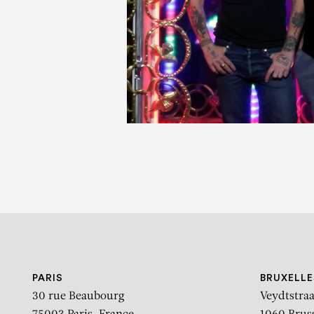
P
La drague à 
PARIS
BRUXELLE
30 rue Beaubourg
Veydtstraa