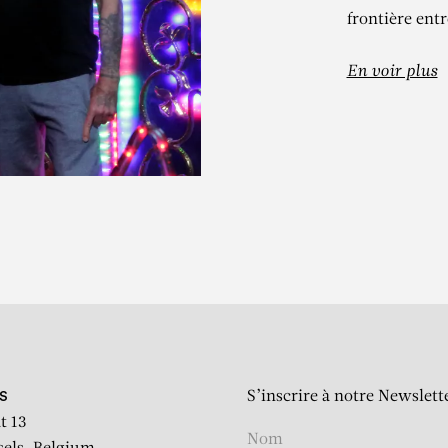
frontière entr
En voir plus
IERRE ET GILL
Los Angeles (Eva Ionesco e
S’inscrire à notre Newslett
S
t 13