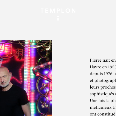
Pierre naît e
Havre en 195
depuis 1976 u
et photograph
leurs proches
sophistiqués 
Une fois la p
méticuleux tr
ont constitué