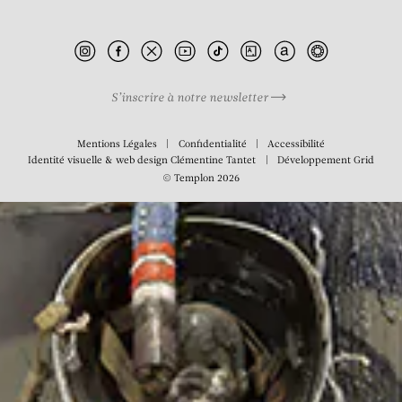
Still Dead End Dead I
S’inscrire à notre newsletter
Mentions Légales
Confidentialité
Accessibilité
Identité visuelle & web design
Clémentine Tantet
Développement
Grid
© Templon 2026