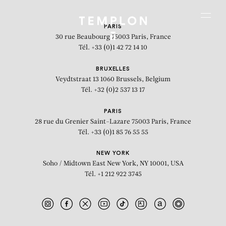
Aller au contenu
Aller à la recherche
Aller au menu
Menu
PARIS
30 rue Beaubourg
75003 Paris, France
Tél. +33 (0)1 42 72 14 10
BRUXELLES
Veydtstraat 13
1060 Brussels, Belgium
Tél. +32 (0)2 537 13 17
PARIS
28 rue du Grenier Saint-Lazare
75003 Paris, France
Tél. +33 (0)1 85 76 55 55
NEW YORK
Soho / Midtown East
New York, NY 10001, USA
Tél. +1 212 922 3745
Still Dead End Dead I