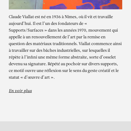
Claude Viallat est né en 1936 à Nîmes, où il vit et travaille
aujourd’hui. Il est l’un des fondateurs de «
Supports/Surfaces » dans les années 1970, mouvement qui
appelle à un renouvellement de l’art par la remise en
question des matériaux traditionnels. Viallat commence ainsi
à travailler sur des bâches industrielles, sur lesquelles il
CLAUDE VIALLAT
répète à l’infini une même forme abstraite, sorte d’osselet
devenu sa signature. Répété au pochoir sur divers supports,
Les 80 ans de l’UMAM Union
ce motif ouvre une réflexion sur le sens du geste créatif et le
méditerranéenne pour l’art
statut « d’œuvre d’art ».
moderne Viallat, Charbonnel et 15
dessinateurs
En voir plus