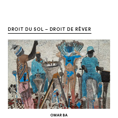
Aller au contenu
Aller à la recherche
Aller au menu
Menu
DROIT DU SOL – DROIT DE RÊVER
OMAR BA