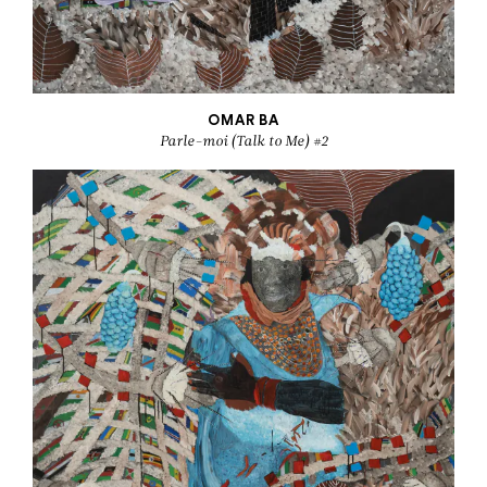
OMAR BA
Parle-moi (Talk to Me) #2
2022
Acrylique, crayon, huile, encre de chine et stylo bic sur toile
200 x 150 cm