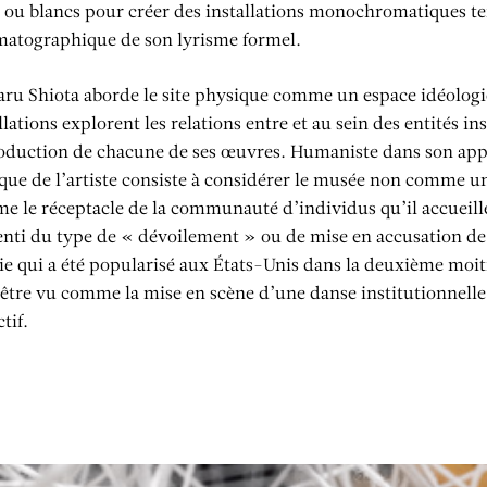
s ou blancs pour créer des installations monochromatiques t
matographique de son lyrisme formel.
aru Shiota aborde le site physique comme un espace idéologi
llations explorent les relations entre et au sein des entités i
oduction de chacune de ses œuvres. Humaniste dans son appro
que de l’artiste consiste à considérer le musée non comme un
e le réceptacle de la communauté d’individus qu’il accuei
nti du type de « dévoilement » ou de mise en accusation de 
ie qui a été popularisé aux États-Unis dans la deuxième moiti
être vu comme la mise en scène d’une danse institutionnelle 
ctif.