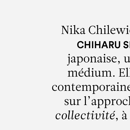
Nika Chilewic
CHIHARU S
japonaise, 
médium. Ell
contemporaine d
sur l’appro
collectivité
, à