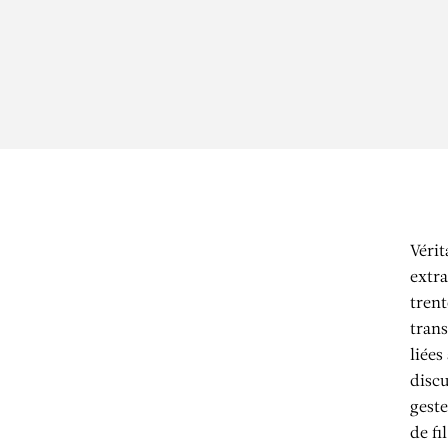
Vérit
extra
trent
tran
liées
discu
geste
de fi