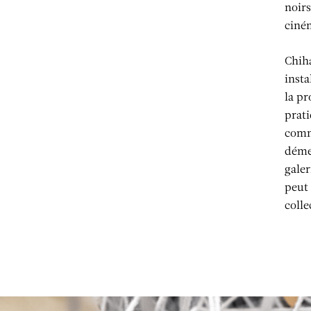
noir
ciné
Chih
insta
la pr
prati
comm
déme
galer
peut 
colle