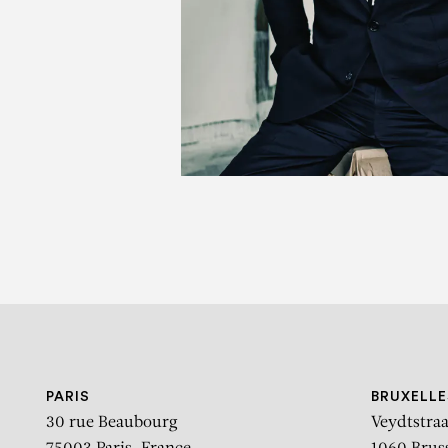
JU
EM PERSPETIVA – CO
PARIS
BRUXELLE
30 rue Beaubourg
Veydtstraa