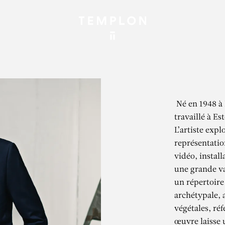
Né en 1948 à 
travaillé à Es
L’artiste explo
représentatio
vidéo, install
une grande v
un répertoire
archétypale, 
végétales, réf
œuvre laisse u