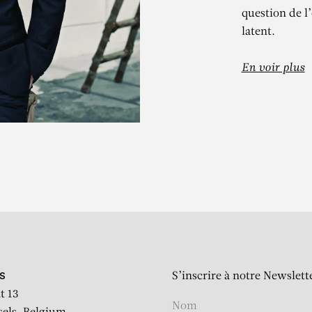
question de l’
latent.
LIÃO SARME
En voir plus
LEÇÃO PORTUGUESA DO ME
groupe
S’inscrire à notre Newslett
S
t 13