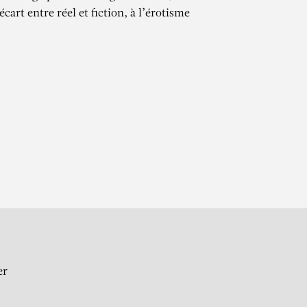
écart entre réel et fiction, à l’érotisme
NTO
IAC – Exposition de
er