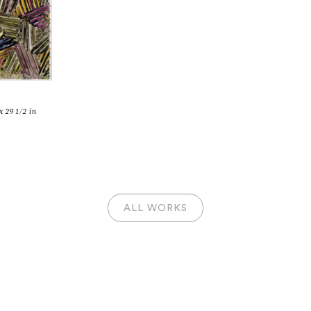
x 29 1/2 in
JASPER JOHN
ns de la collection Toiny Ca
ALL WORKS