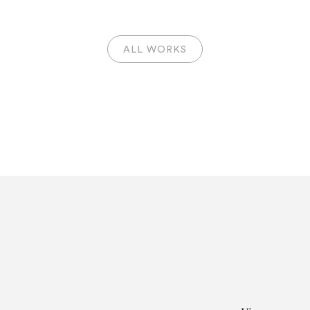
JEAN LE GAC
ALL WORKS
peintre des tableaux retro