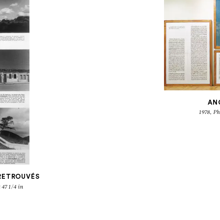
AN
1978, Ph
 RETROUVÉS
 47 1/4 in