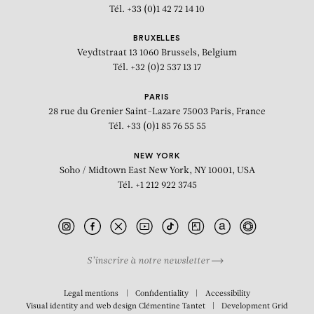
Tél. +33 (0)1 42 72 14 10
BRUXELLES
Veydtstraat 13
1060 Brussels, Belgium
Tél. +32 (0)2 537 13 17
PARIS
28 rue du Grenier Saint-Lazare
75003 Paris, France
Tél. +33 (0)1 85 76 55 55
NEW YORK
Soho / Midtown East
New York, NY 10001, USA
Tél. +1 212 922 3745
BIOGRAPHY
S’inscrire à notre newsletter
JUNE 2 > JULY 13, 2001
PARIS - BEAUBOURG
Legal mentions
Confidentiality
Accessibility
Visual identity and web design
Clémentine Tantet
Development
Grid