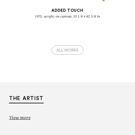
KENNETH NOLAND
ADDED TOUCH
Recent paintings
1975, acrylic on canvas, 55 1/8 x 82 5/8 in
ALL WORKS
THE ARTIST
View more