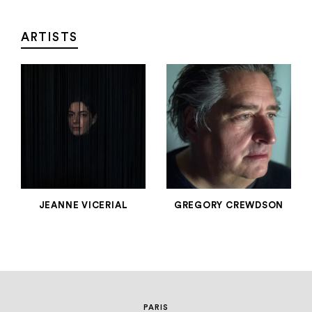
Aller au contenu
Aller à la recherche
Aller au menu
Menu
ARTISTS
JEANNE VICERIAL
GREGORY CREWDSON
GROUP SHOW
PARIS