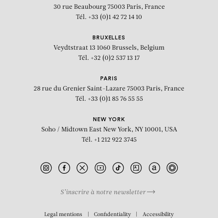
30 rue Beaubourg
75003 Paris, France
BEAUTÉS
Tél. +33 (0)1 42 72 14 10
BRUXELLES
Veydtstraat 13
1060 Brussels, Belgium
Tél. +32 (0)2 537 13 17
PARIS
28 rue du Grenier Saint-Lazare
75003 Paris, France
Tél. +33 (0)1 85 76 55 55
NEW YORK
Soho / Midtown East
New York, NY 10001, USA
Tél. +1 212 922 3745
S’inscrire à notre newsletter
BIOGRAPHY
Legal mentions
Confidentiality
Accessibility