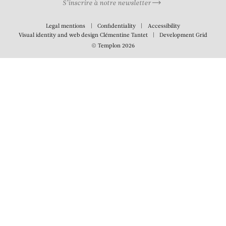
S’inscrire à notre newsletter
Legal mentions
Confidentiality
Accessibility
Visual identity and web design
Clémentine Tantet
Development
Grid
© Templon 2026