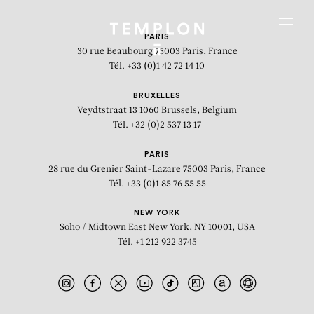
Aller au contenu
Aller à la recherche
Aller au menu
Menu
PARIS
30 rue Beaubourg
75003 Paris, France
Tél. +33 (0)1 42 72 14 10
BRUXELLES
Veydtstraat 13
1060 Brussels, Belgium
Tél. +32 (0)2 537 13 17
PARIS
28 rue du Grenier Saint-Lazare
75003 Paris, France
Tél. +33 (0)1 85 76 55 55
NEW YORK
Soho / Midtown East
New York, NY 10001, USA
Tél. +1 212 922 3745
Le marchand de couleurs