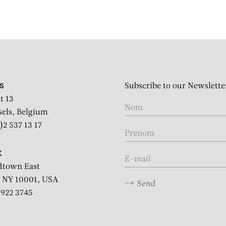
Subscribe to our Newslette
S
t 13
sels, Belgium
)2 537 13 17
K
dtown East
 NY 10001, USA
Send
2 922 3745