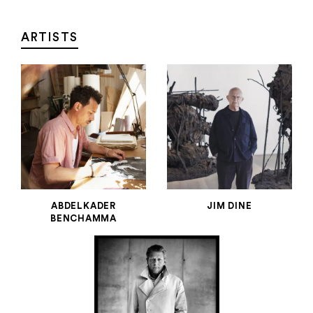
Aller au contenu
Aller à la recherche
Aller au menu
Menu
ARTISTS
ABDELKADER
JIM DINE
BENCHAMMA