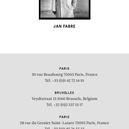
JAN FABRE
GROUP SHOW
Inauguration de la Fondation
Helenis GGL – Group show
PARIS
30 rue Beaubourg
75003 Paris, France
Tél. +33 (0)1 42 72 14 10
BRUXELLES
Veydtstraat 13
1060 Brussels, Belgium
Tél. +32 (0)2 537 13 17
PARIS
28 rue du Grenier Saint-Lazare
75003 Paris, France