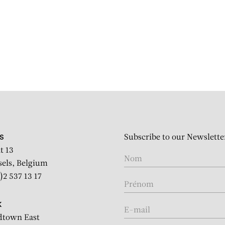
GROUP SHO
 Jackson: On the Wall – gr
Subscribe to our Newslette
S
t 13
sels, Belgium
)2 537 13 17
K
dtown East