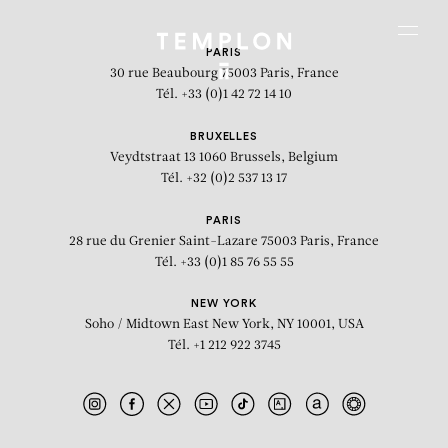
Aller au contenu
Aller à la recherche
Aller au menu
Menu
PARIS
30 rue Beaubourg
75003 Paris, France
Tél. +33 (0)1 42 72 14 10
BRUXELLES
Veydtstraat 13
1060 Brussels, Belgium
Tél. +32 (0)2 537 13 17
PARIS
28 rue du Grenier Saint-Lazare
75003 Paris, France
Tél. +33 (0)1 85 76 55 55
NEW YORK
Soho / Midtown East
New York, NY 10001, USA
Tél. +1 212 922 3745