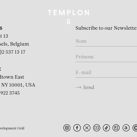
Subscribe to our Newslette
S
t 13
sels, Belgium
)2 537 13 17
K
dtown East
 NY 10001, USA
Send
2 922 3745
velopment
Grid