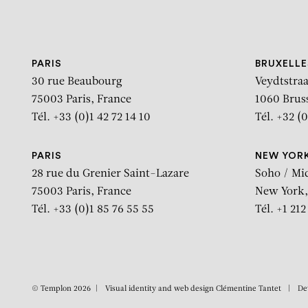
Aller au contenu
Aller à la recherche
Aller au menu
PARIS
BRUXELLE
30 rue Beaubourg
Veydtstraa
75003 Paris, France
1060 Brus
Tél. +33 (0)1 42 72 14 10
Tél. +32 (0
PARIS
NEW YOR
28 rue du Grenier Saint-Lazare
Soho / Mi
75003 Paris, France
New York,
Tél. +33 (0)1 85 76 55 55
Tél. +1 21
© Templon 2026
Visual identity and web design
Clémentine Tantet
De