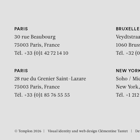
Aller au contenu
Aller à la recherche
Aller au menu
PARIS
BRUXELLE
30 rue Beaubourg
Veydtstraa
75003 Paris, France
1060 Brus
Tél. +33 (0)1 42 72 14 10
Tél. +32 (0
PARIS
NEW YOR
28 rue du Grenier Saint-Lazare
Soho / Mi
75003 Paris, France
New York,
Tél. +33 (0)1 85 76 55 55
Tél. +1 21
© Templon 2026
Visual identity and web design
Clémentine Tantet
De