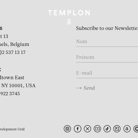
Subscribe to our Newslette
S
t 13
sels, Belgium
)2 537 13 17
K
dtown East
 NY 10001, USA
Send
2 922 3745
velopment
Grid