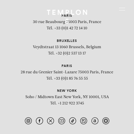
Aller au contenu
Aller à la recherche
Aller au menu
Menu
PARIS
30 rue Beaubourg
75003 Paris, France
Tél. +33 (0)1 42 72 14 10
BRUXELLES
Veydtstraat 13
1060 Brussels, Belgium
Tél. +32 (0)2 537 13 17
PARIS
28 rue du Grenier Saint-Lazare
75003 Paris, France
Tél. +33 (0)1 85 76 55 55
NEW YORK
Soho / Midtown East
New York, NY 10001, USA
Tél. +1 212 922 3745