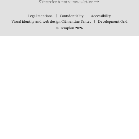
S’inscrire à notre newsletter
Legal mentions
Confidentiality
Accessibility
Visual identity and web design
Clémentine Tantet
Development
Grid
© Templon 2026